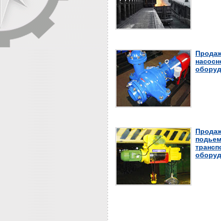
Продаж
насосн
оборуд
Продаж
подьем
трансп
оборуд