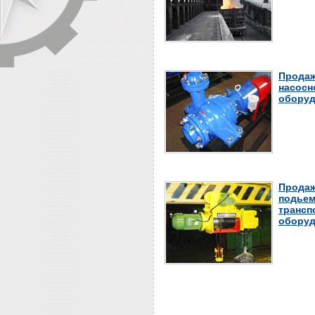
Продаж
насосн
оборуд
Продаж
подьем
трансп
оборуд