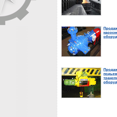
Продаж
насосн
оборуд
Продаж
подьем
трансп
оборуд