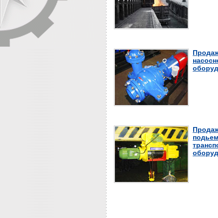
Продаж
насосн
оборуд
Продаж
подьем
трансп
оборуд