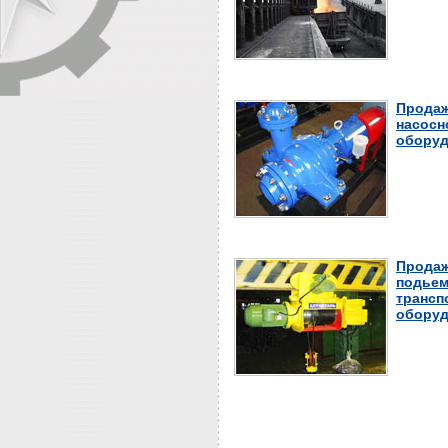
Продаж
насосн
оборуд
Продаж
подьем
трансп
оборуд