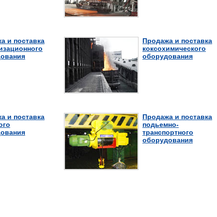
а и поставка
Продажа и поставка
изационного
коксохимического
ования
оборудования
а и поставка
Продажа и поставка
ого
подьемно-
ования
транспортного
оборудования