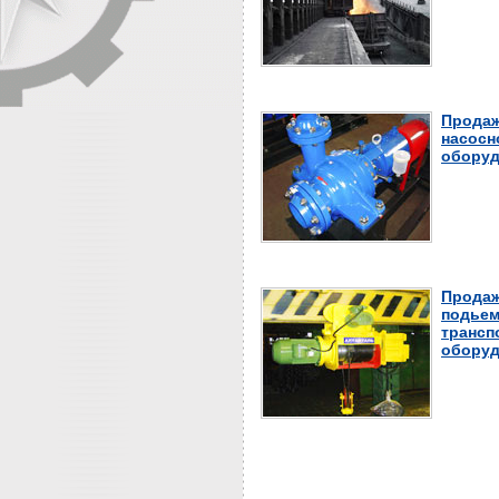
Продаж
насосн
оборуд
Продаж
подьем
трансп
оборуд