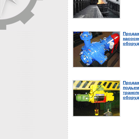
Продаж
насосн
оборуд
Продаж
подьем
трансп
оборуд