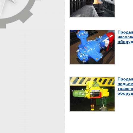
Продаж
насосн
оборуд
Продаж
подьем
трансп
оборуд