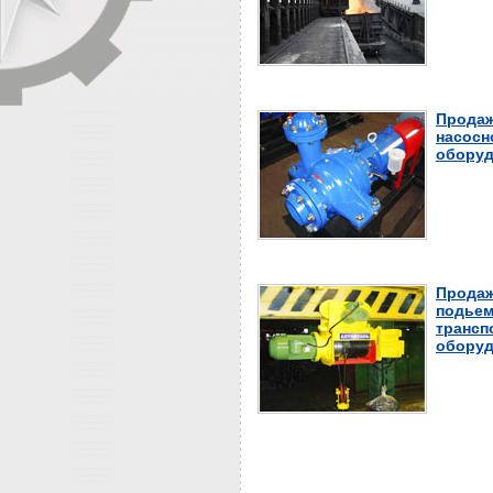
Продаж
насосн
оборуд
Продаж
подьем
трансп
оборуд