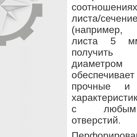
соотношен
листа/сече
(например,
листа 5 
получить
диаметро
обеспечивае
прочные и 
характеристи
с любым
отверстий.
Перфориро