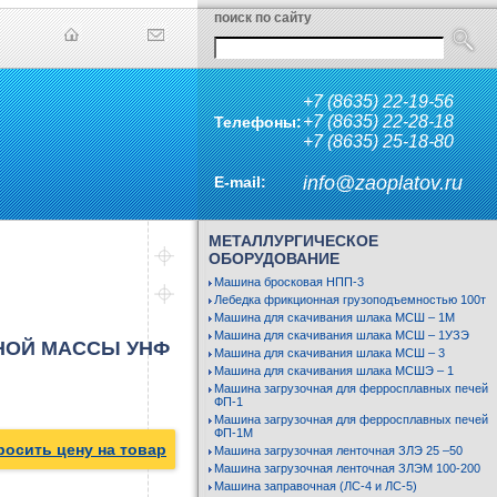
поиск по сайту
+7 (8635) 22-19-56
+7 (8635) 22-28-18
Телефоны:
+7 (8635) 25-18-80
info@zaoplatov.ru
E-mail:
МЕТАЛЛУРГИЧЕСКОЕ
ОБОРУДОВАНИЕ
Машина бросковая НПП-3
Лебедка фрикционная грузоподъемностью 100т
Машина для скачивания шлака МСШ – 1М
Машина для скачивания шлака МСШ – 1УЗЭ
НОЙ МАССЫ УНФ
Машина для скачивания шлака МСШ – 3
Машина для скачивания шлака МСШЭ – 1
Машина загрузочная для ферросплавных печей
ФП-1
Машина загрузочная для ферросплавных печей
ФП-1М
росить цену на товар
Машина загрузочная ленточная ЗЛЭ 25 –50
Машина загрузочная ленточная ЗЛЭМ 100-200
Машина заправочная (ЛС-4 и ЛС-5)