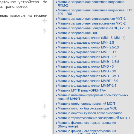
даточное устройство. На
Машина заправочная ленточная подвесная
ЛПМ-2
, транспортер.
Машина заправочная ленточная подвесная ЛПЭ
100…200
анавливаются на нижней
Машина заправочная универсальная МУЗ-1
Машина заправочная универсальная МУЗ-2
Машина заправочная центробежная ЗЦЭ 25-50
Машина заправочная ЭДП
Машина мульдозавалочная (ММ - 3, ММ - 4)
Машина мульдозавалочная ММ - 2,5
Машина мульдозавалочная ММ - 2.5-13
Машина мульдозавалочная ММ - 3-17
Машина мульдозавалочная ММЭ - 1,5
Машина мульдозавалочная ММЭ - 1,5М
Машина мульдозавалочная ММЭ - 3
Машина мульдозавалочная ММЭ - 3М
Машина мульдозавалочная ММЭ - 3М-1
Машина мульдозавалочная ММЭГ - 3,0
Машина мульдозавалочная ММЭГ-1,5
Машина МФТК типа «ОРБИТА»
Машина наливной футеровки промежуточных
ковшей МНФП
Машина огнеупорных покрытий МОП
Машина очистки баз экскаватора МОБ
Машина очистки кузовов автосамосвалов
Машина торкретирования электропечей МТЭ-1
Машина факельного торкретирования
(Ваккуматор)
Машина факельного торкретирования