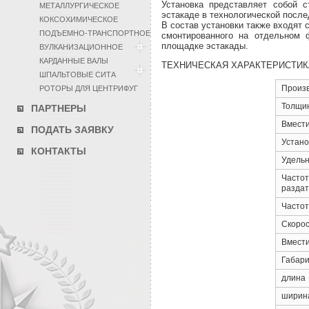
Установка представляет собой с
МЕТАЛЛУРГИЧЕСКОЕ
эстакаде в технологической после
КОКСОХИМИЧЕСКОЕ
В состав установки также входят 
ПОДЪЕМНО-ТРАНСПОРТНОЕ
смонтированного на отдельном 
площадке эстакады.
ВУЛКАНИЗАЦИОННОЕ
КАРДАННЫЕ ВАЛЫ
ТЕХНИЧЕСКАЯ ХАРАКТЕРИСТИК
ШПАЛЬТОВЫЕ СИТА
Произв
РОТОРЫ ДЛЯ ЦЕНТРИФУГ
Толщин
ПАРТНЕРЫ
Вмести
ПОДАТЬ ЗАЯВКУ
Устано
КОНТАКТЫ
Удельн
Частот
раздат
Частот
Скорос
Вмести
Габари
длина
ширин