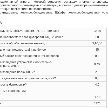
тационарный агрегат, который содержит эстакаду и смесительно-раз
довательности размещены контейнеры, воронки с дозаторами-питателями
станция приготовления затворителя
фундаменте, электрооборудование. Шкафы электрооборудования уст
А
одительность установки, т.ч??, в пределах
10-30
а наливаемого слоя футеровки, мм, не менее
60
мость обрабатываемых ковшей, т
3,10,50
вленная мощность, кВт, не более
45
ый расход электроэнергии, кВт.ч, не более
0,8
а вращения устройства смесительно-
0,59
очного, мин??
а вращения носка, мин??
2,9
ть движения ленты транспортера, м.с??
0,8
мость бункеров, м?
4,5
тные размеры, мм
11700
а
6270