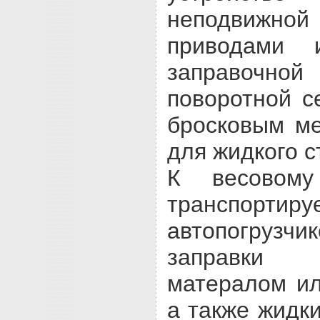
неподвиж
приводами 
заправоч
поворотной с
бросковым м
для жидкого с
К весовому
транспорти
автопогру
заправки
матералом и
а также жидк