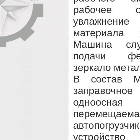
рабочее о
увлажнени
материала 
Машина сл
подачи фе
зеркало мета
В состав 
заправочно
одноосн
перемещае
автопогрузч
устройст