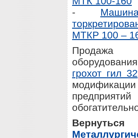
МТК 100-160
-
Машин
торкретирова
МТКР 100 – 1
Продажа г
оборудовани
грохот гил 32
модификации
предприя
обогатительно
Вернутьс
Металлургич